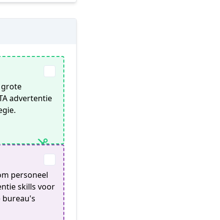
 grote
TA advertentie
egie.
 om personeel
ie skills voor
e bureau's