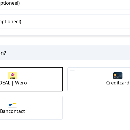
ptioneel)
ptioneel)
en?
iDEAL | Wero
Creditcard
Bancontact