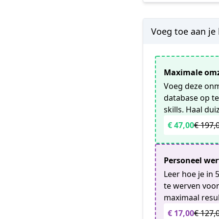
Voeg toe aan je 
Maximale omz
Voeg deze onmi
database op te
skills. Haal du
€ 47,00
€ 197,
Personeel wer
Leer hoe je in
te werven voor
maximaal resul
€ 17,00
€ 127,