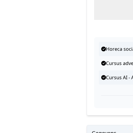
Horeca soci
Cursus adve
Cursus AI - A