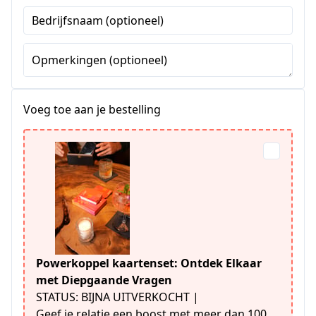
Staten
Bedrijfsnaam (optioneel)
+1
Opmerkingen (optioneel)
Voeg toe aan je bestelling
Powerkoppel kaartenset: Ontdek Elkaar
met Diepgaande Vragen
STATUS: BIJNA UITVERKOCHT |
Geef je relatie een boost met meer dan 100