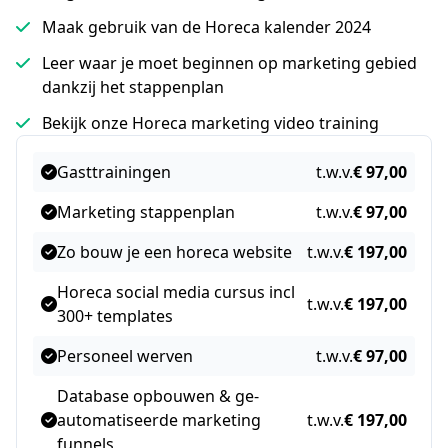
Maak gebruik van de Horeca kalender 2024
Leer waar je moet beginnen op marketing gebied
dankzij het stappenplan
Bekijk onze Horeca marketing video training
Gasttrainingen
t.w.v.
€ 97,00
Marketing stappenplan
t.w.v.
€ 97,00
Zo bouw je een horeca website
t.w.v.
€ 197,00
Horeca social media cursus incl
t.w.v.
€ 197,00
300+ templates
Personeel werven
t.w.v.
€ 97,00
Database opbouwen & ge-
automatiseerde marketing
t.w.v.
€ 197,00
funnels