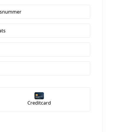
isnummer
ats
Creditcard