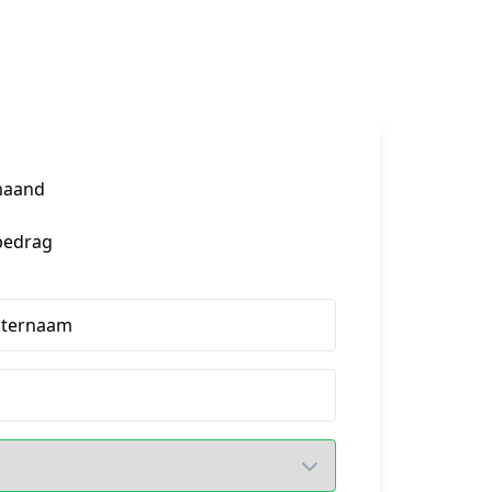
maand
bedrag
hternaam